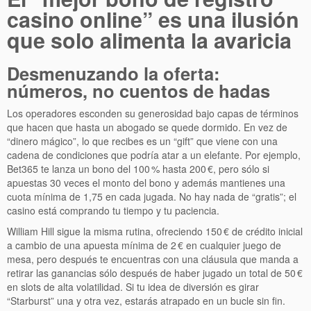
casino online” es una ilusión
que solo alimenta la avaricia
Desmenuzando la oferta:
números, no cuentos de hadas
Los operadores esconden su generosidad bajo capas de términos
que hacen que hasta un abogado se quede dormido. En vez de
“dinero mágico”, lo que recibes es un “gift” que viene con una
cadena de condiciones que podría atar a un elefante. Por ejemplo,
Bet365 te lanza un bono del 100 % hasta 200 €, pero sólo si
apuestas 30 veces el monto del bono y además mantienes una
cuota mínima de 1,75 en cada jugada. No hay nada de “gratis”; el
casino está comprando tu tiempo y tu paciencia.
William Hill sigue la misma rutina, ofreciendo 150 € de crédito inicial
a cambio de una apuesta mínima de 2 € en cualquier juego de
mesa, pero después te encuentras con una cláusula que manda a
retirar las ganancias sólo después de haber jugado un total de 50 €
en slots de alta volatilidad. Si tu idea de diversión es girar
“Starburst” una y otra vez, estarás atrapado en un bucle sin fin.