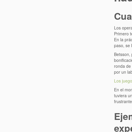
Cua
Los opera
Primero t
En la prá
paso, se 
Betsson, 
bonificac
ronda de 
por un la
Los juego
En el mom
tuviera u
frustrant
Eje
exp