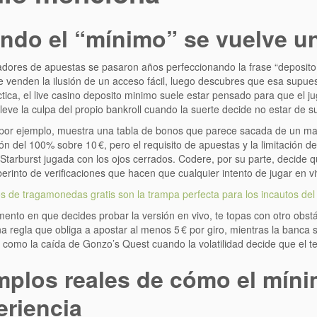
ndo el “mínimo” se vuelve u
dores de apuestas se pasaron años perfeccionando la frase “deposito 
e venden la ilusión de un acceso fácil, luego descubres que esa supues
ctica, el live casino deposito minimo suele estar pensado para que el j
lleve la culpa del propio bankroll cuando la suerte decide no estar de s
por ejemplo, muestra una tabla de bonos que parece sacada de un ma
ión del 100% sobre 10 €, pero el requisito de apuestas y la limitación
Starburst jugada con los ojos cerrados. Codere, por su parte, decide 
berinto de verificaciones que hacen que cualquier intento de jugar en 
s de tragamonedas gratis son la trampa perfecta para los incautos del
ento en que decides probar la versión en vivo, te topas con otro obstá
na regla que obliga a apostar al menos 5 € por giro, mientras la banca 
e como la caída de Gonzo’s Quest cuando la volatilidad decide que el t
mplos reales de cómo el míni
eriencia