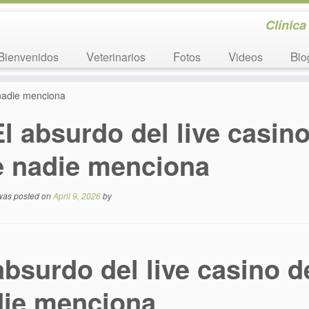
Clínica
Bienvenidos
Veterinarios
Fotos
Videos
Bl
 nadie menciona
El absurdo del live casi
 nadie menciona
 was posted on
April 9, 2026
by
absurdo del live casino 
die menciona