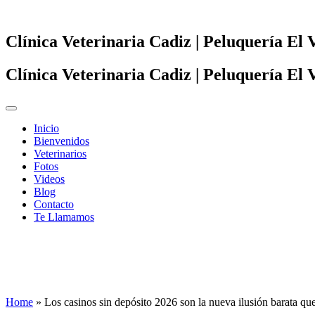
Clínica Veterinaria Cadiz | Peluquería El 
Clínica Veterinaria Cadiz | Peluquería El 
Inicio
Bienvenidos
Veterinarios
Fotos
Videos
Blog
Contacto
Te Llamamos
Home
»
Los casinos sin depósito 2026 son la nueva ilusión barata qu