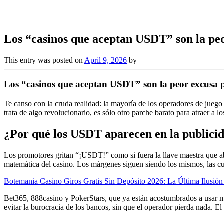
Los “casinos que aceptan USDT” son la peo
This entry was posted on
April 9, 2026
by
Los “casinos que aceptan USDT” son la peor excusa pa
Te canso con la cruda realidad: la mayoría de los operadores de jueg
trata de algo revolucionario, es sólo otro parche barato para atraer a l
¿Por qué los USDT aparecen en la publici
Los promotores gritan “¡USDT!” como si fuera la llave maestra que abre
matemática del casino. Los márgenes siguen siendo los mismos, las cuot
Botemania Casino Giros Gratis Sin Depósito 2026: La Última Ilusión
Bet365, 888casino y PokerStars, que ya están acostumbrados a usar mo
evitar la burocracia de los bancos, sin que el operador pierda nada. 