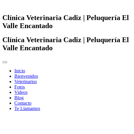
Clínica Veterinaria Cadiz | Peluquería El
Valle Encantado
Clínica Veterinaria Cadiz | Peluquería El
Valle Encantado
Inicio
Bienvenidos
Veterinarios
Fotos
Videos
Blog
Contacto
Te Llamamos