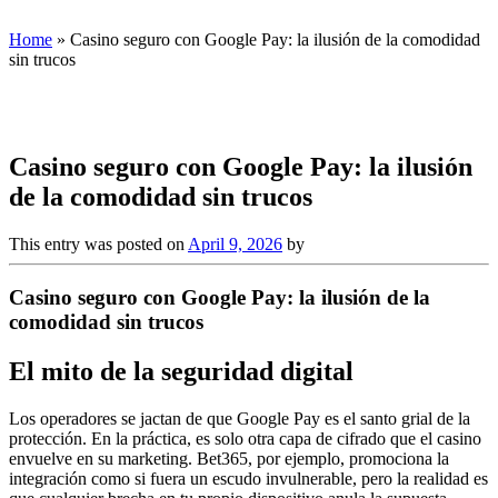
Home
»
Casino seguro con Google Pay: la ilusión de la comodidad
sin trucos
Casino seguro con Google Pay: la ilusión
de la comodidad sin trucos
This entry was posted on
April 9, 2026
by
Casino seguro con Google Pay: la ilusión de la
comodidad sin trucos
El mito de la seguridad digital
Los operadores se jactan de que Google Pay es el santo grial de la
protección. En la práctica, es solo otra capa de cifrado que el casino
envuelve en su marketing. Bet365, por ejemplo, promociona la
integración como si fuera un escudo invulnerable, pero la realidad es