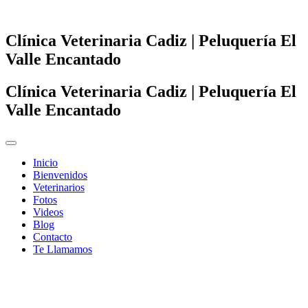
Clínica Veterinaria Cadiz | Peluquería El
Valle Encantado
Clínica Veterinaria Cadiz | Peluquería El
Valle Encantado
Inicio
Bienvenidos
Veterinarios
Fotos
Videos
Blog
Contacto
Te Llamamos